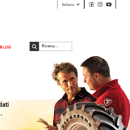
BLOG
dati
.