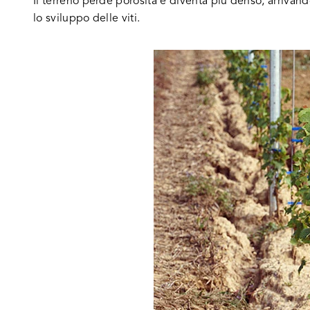
Il terreno perde porosità e diventa più denso, arrivand
lo sviluppo delle viti.