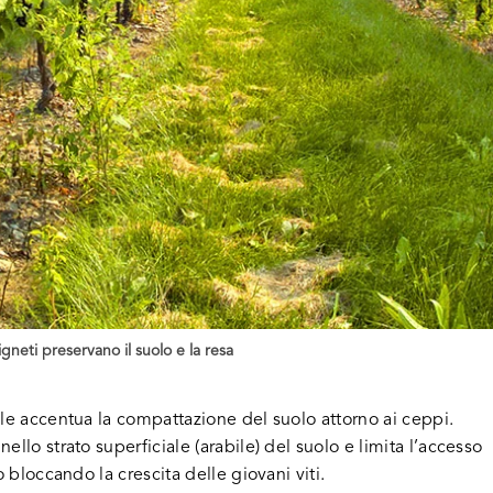
igneti preservano il suolo e la resa
le accentua la compattazione del suolo attorno ai ceppi.
llo strato superficiale (arabile) del suolo e limita l’accesso
 bloccando la crescita delle giovani viti.