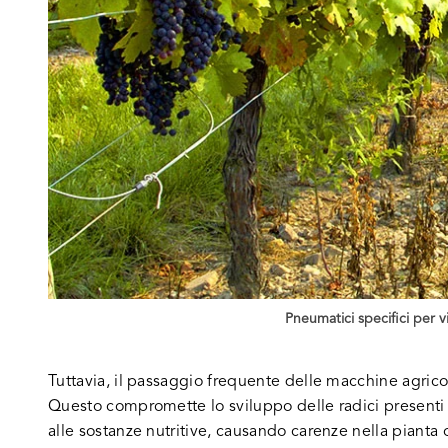
Pneumatici specifici per v
Tuttavia, il passaggio frequente delle macchine agrico
Questo compromette lo sviluppo delle radici presenti ne
alle sostanze nutritive, causando carenze nella pianta o