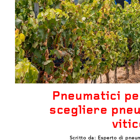
Pneumatici pe
scegliere pneu
viti
Scritto da: Esperto di pneu