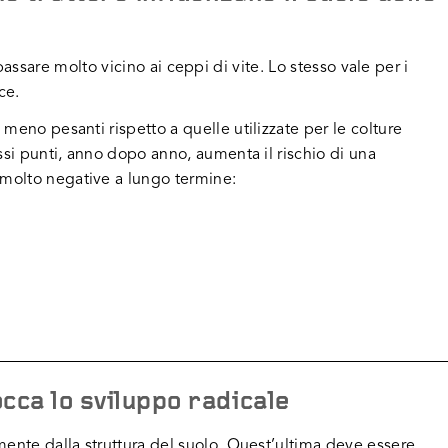
 a passare molto vicino ai ceppi di vite. Lo stesso vale per i
ce.
meno pesanti rispetto a quelle utilizzate per le colture
ssi punti, anno dopo anno, aumenta il rischio di una
molto negative a lungo termine:
cca lo sviluppo radicale
mente dalla struttura del suolo. Quest’ultima deve essere